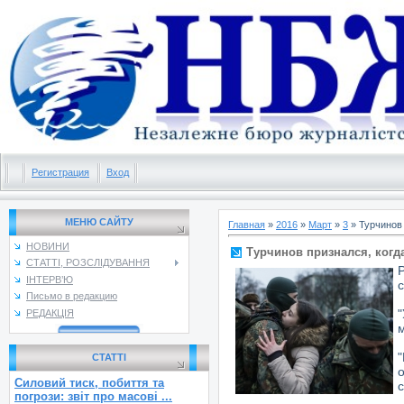
Регистрация
Вход
МЕНЮ САЙТУ
Главная
»
2016
»
Март
»
3
» Турчинов 
НОВИНИ
Турчинов признался, когд
СТАТТІ, РОЗСЛІДУВАННЯ
ІНТЕРВ’Ю
Письмо в редакцию
РЕДАКЦІЯ
м
СТАТТІ
Силовий тиск, побиття та
погрози: звіт про масові ...