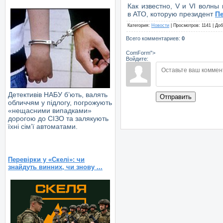
Как известно, V и VI волны
в АТО, которую президент
П
Категория
:
Новости
|
Просмотров
: 1141 |
Доб
Всего комментариев
:
0
ComForm">
Войдите:
Детективів НАБУ б’ють, валять
Отправить
обличчям у підлогу, погрожують
«нещасними випадками»
дорогою до СІЗО та залякують
їхні сім’ї автоматами.
Перевірки у «Скелі»: чи
знайдуть винних, чи знову ...