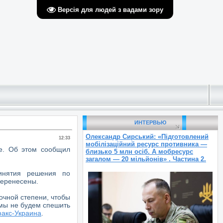
Версія для людей з вадами зору
ИНТЕРВЬЮ
Олександр Сирський: «Підготовлений
12:33
мобілізаційний ресурс противника —
е. Об этом сообщил
близько 5 млн осіб. А мобресурс
загалом — 20 мільйонів» . Частина 2.
инятия решения по
 перенесены.
точной степени, чтобы
 мы не будем спешить
акс-Украина
.