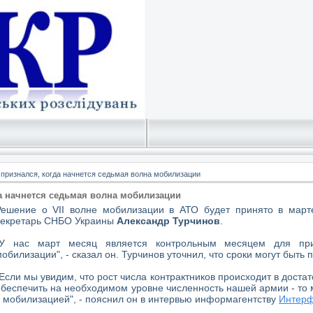
признался, когда начнется седьмая волна мобилизации
а начнется седьмая волна мобилизации
Решение о VII волне мобилизации в АТО будет принято в март
секретарь СНБО Украины
Александр Турчинов
.
"У нас март месяц является контрольным месяцем для пр
обилизации", - сказал он. Турчинов уточнил, что сроки могут быть
"Если мы увидим, что рост числа контрактников происходит в доста
обеспечить на необходимом уровне численность нашей армии - то
с мобилизацией", - пояснил он в интервью информагентству
Интерф