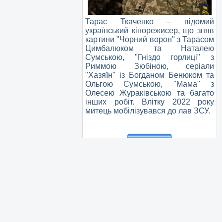
Тарас Ткаченко – відомий
український кінорежисер, що зняв
картини "Чорний ворон" з Тарасом
Цимбалюком та Наталею
Сумською, "Гніздо горлиці" з
Риммою Зюбіною, серіали
"Хазяїн" із Богданом Бенюком та
Ольгою Сумською, "Мама" з
Олесею Жураківською та багато
інших робіт. Влітку 2022 року
митець мобілізувався до лав ЗСУ.