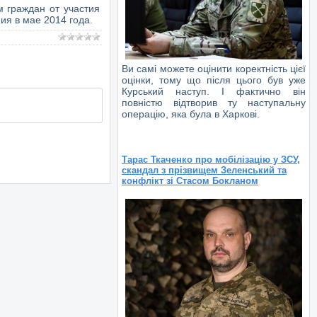
м граждан от участия
ия в мае 2014 года.
Ви самі можете оцінити коректність цієї
оцінки, тому що після цього був уже
Курський наступ. І фактично він
повністю відтворив ту наступальну
операцію, яка була в Харкові.
Тарас Ткаченко про мобілізацію у ЗСУ,
скандал з прізвищем Зеленський та
конфлікт зі Стасом Бокланом