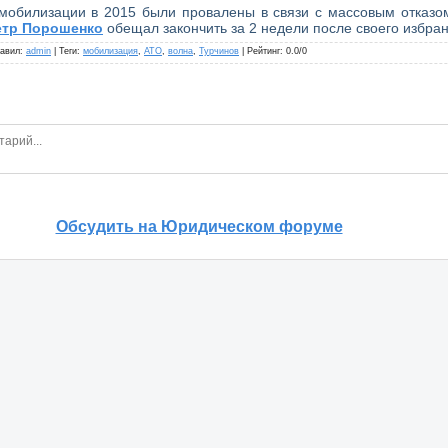
 мобилизации в 2015 были провалены в связи с массовым отказо
етр Порошенко
обещал закончить за 2 недели после своего избран
авил
:
admin
|
Теги
:
мобилизация
,
АТО
,
волна
,
Турчинов
|
Рейтинг
:
0.0
/
0
Обсудить на Юридическом форуме