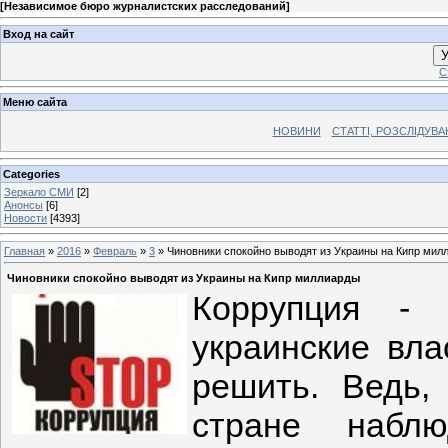
[
Независимое бюро журналистских расследований
]
Вход на сайт
У
С
Меню сайта
НОВИНИ
СТАТТІ, РОЗСЛІДУВ
Categories
Зеркало СМИ
[2]
Анонсы
[6]
Новости
[4393]
Главная
»
2016
»
Февраль
»
3
» Чиновники спокойно выводят из Украины на Кипр мил
Чиновники спокойно выводят из Украины на Кипр миллиарды
Коррупция - 
украинские вла
решить. Ведь,
стране наблю