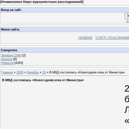
[
Независимое бюро журналистских расследований
]
Вход на сайт
У
С
Меню сайта
НОВИНИ
СТАТТІ, РОЗСЛІДУВ
Categories
Зеркало СМИ
[2]
Анонсы
[6]
Новости
[4393]
Главная
»
2009
»
Декабрь
»
29
» В МВД состоялась «Новогодняя елка от Министра»
В МВД состоялась «Новогодняя елка от Министра»