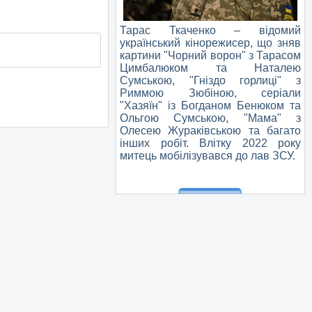
Тарас Ткаченко – відомий
український кінорежисер, що зняв
картини "Чорний ворон" з Тарасом
Цимбалюком та Наталею
Сумською, "Гніздо горлиці" з
Риммою Зюбіною, серіали
"Хазяїн" із Богданом Бенюком та
Ольгою Сумською, "Мама" з
Олесею Жураківською та багато
інших робіт. Влітку 2022 року
митець мобілізувався до лав ЗСУ.