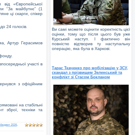
 від «Європейської
пи “За майбутнє” (1
яне ці скарги, спікер
до 24 голосів.
Ви самі можете оцінити коректність цієї
оцінки, тому що після цього був уже
Курський наступ. І фактично він
ема, Артур Герасимов
повністю відтворив ту наступальну
операцію, яка була в Харкові.
фонду.
посередньої участі в
Тарас Ткаченко про мобілізацію у ЗСУ,
скандал з прізвищем Зеленський та
конфлікт зі Стасом Бокланом
вернувся з офіційним
рямовані на стабільні
т зброї, техніки та
жбюджет 2026
,