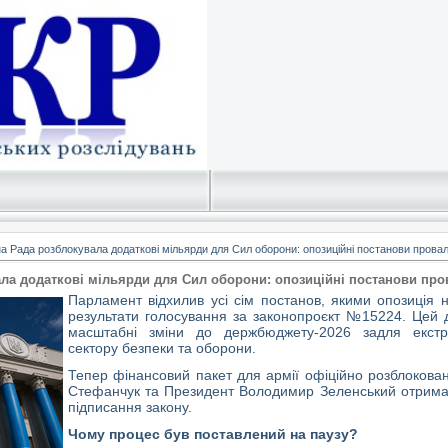
а Рада розблокувала додаткові мільярди для Сил оборони: опозиційні постанови провал
ла додаткові мільярди для Сил оборони: опозиційні постанови про
Парламент відхилив усі сім постанов, якими опозиція 
результати голосування за законопроєкт №15224. Цей 
масштабні зміни до держбюджету-2026 задля екстр
сектору безпеки та оборони.
Тепер фінансовий пакет для армії офіційно розблокова
Стефанчук та Президент Володимир Зеленський отримал
підписання закону.
Чому процес був поставлений на паузу?