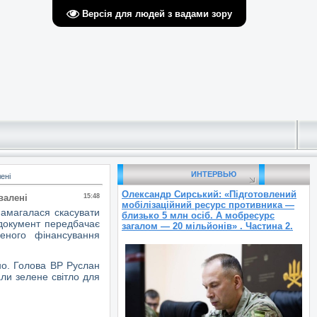
Версія для людей з вадами зору
ИНТЕРВЬЮ
ені
Олександр Сирський: «Підготовлений
валені
15:48
мобілізаційний ресурс противника —
намагалася скасувати
близько 5 млн осіб. А мобресурс
документ передбачає
загалом — 20 мільйонів» . Частина 2.
еного фінансування
но. Голова ВР Руслан
и зелене світло для