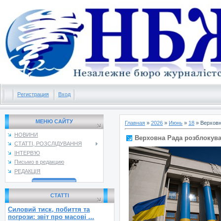
Регистрация
Вход
МЕНЮ САЙТУ
Главная
»
2026
»
Июнь
»
18
» Верховн
НОВИНИ
Верховна Рада розблокува
СТАТТІ, РОЗСЛІДУВАННЯ
ІНТЕРВ’Ю
Письмо в редакцию
РЕДАКЦІЯ
СТАТТІ
Силовий тиск, побиття та
погрози: звіт про масові ...