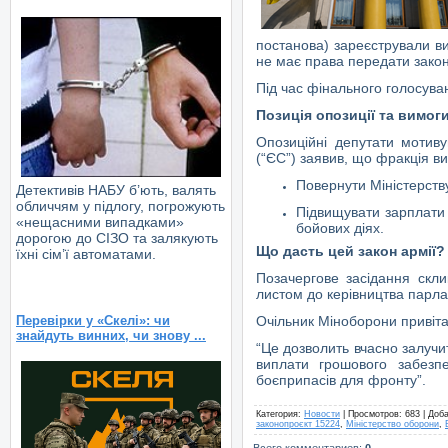
постанова) зареєстрували ви
не має права передати закон
Під час фінального голосуван
Позиція опозиції та вимог
Опозиційні депутати мотиву
(
“
ЄС
”
) заявив, що фракція в
Повернути Міністерст
Детективів НАБУ б’ють, валять
обличчям у підлогу, погрожують
Підвищувати зарплати 
«нещасними випадками»
бойових діях.
дорогою до СІЗО та залякують
Що дасть цей закон армії?
їхні сім’ї автоматами.
Позачергове засідання скли
листом до керівництва парла
Очільник Міноборони привіта
Перевірки у «Скелі»: чи
знайдуть винних, чи знову ...
“Це дозволить вчасно залучи
виплати грошового забезпе
боєприпасів для фронту
”
.
Категория
:
Новости
|
Просмотров
: 683 |
Доб
законопроєкт 15224
,
Міністерство оборони
,
Всего комментариев
:
0