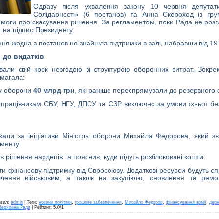
Одразу після ухвалення закону 10 червня депутати
Солідарності» (6 постанов) та Анна Скороход із гру
моги про скасування рішення. За регламентом, поки Рада не розгл
 на підпис Президенту.
ня жодна з постанов не знайшла підтримки в залі, набравши від 19 
и до видатків
вали свій крок незгодою зі структурою оборонних витрат. Зокр
имагала:
ву оборони
40 млрд грн
, які раніше переспрямували до резервного 
працівникам СБУ, НГУ, ДПСУ та СЗР виключно за умови їхньої без
кали за ініціативи Міністра оборони Михайла Федорова, який з
менту.
в рішення нардепів та пояснив, куди підуть розблоковані кошти:
ти фінансову підтримку від Євросоюзу. Додаткові ресурси будуть сп
чення військовим, а також на закупівлю, оновлення та ремон
авил
:
admin
|
Теги
:
новини політики
,
грошове забезпечення
,
Михайло Федоров
,
фінансування армії
,
дер
Верховна Рада
|
Рейтинг
:
5.0
/
1