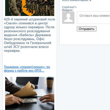
ComForm">
Войдите:
425-й окремий штурмовий полк
«Скеля» опинився в центрі
одразу кількох перевірок. Після
Отправить
резонансного розслідування
видання «Бабель» Державне
бюро розслідувань, Офіс
Омбудсмана та Генеральний
штаб ЗСУ розпочали власні
перевірки.
Тендерне «перевтілення»: як
фірма з орбіти екс-ОПЗ...