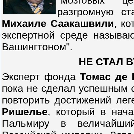
"мозговых ц
разгромную ст
Михаиле Саакашвил
и
, к
экспертной среде называ
Вашингтоном".
НЕ СТАЛ 
Эксперт фонда
Томас де 
пока не сделал успешным с
повторить достижений лег
Ришелье
, который в нач
Пальмиру в величайший