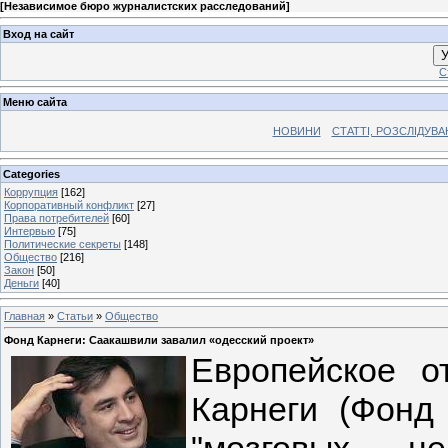
[
Независимое бюро журналистских расследований
]
Вход на сайт
У
С
Меню сайта
НОВИНИ
СТАТТІ, РОЗСЛІДУВ
Categories
Коррупция
[162]
Корпоративный конфликт
[27]
Права потребителей
[60]
Интервью
[75]
Политические секреты
[148]
Общество
[216]
Закон
[50]
Деньги
[40]
Главная
»
Статьи
»
Общество
Фонд Карнеги: Саакашвили завалил «одесский проект»
Европейское о
Карнеги (Фонд