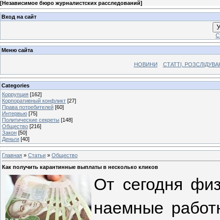
[
Независимое бюро журналистских расследований
]
Вход на сайт
У
С
Меню сайта
НОВИНИ
СТАТТІ, РОЗСЛІДУВ
Categories
Коррупция
[162]
Корпоративный конфликт
[27]
Права потребителей
[60]
Интервью
[75]
Политические секреты
[148]
Общество
[216]
Закон
[50]
Деньги
[40]
Главная
»
Статьи
»
Общество
Как получить карантинные выплаты в несколько кликов
От сегодня физ
наемные работн