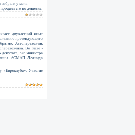
а забрали у меня
 продали его по дешевке.
ывает двухлетний опыт
умолчанию претендующего
братно. Автоперевозчик
перевозчика. Во главе -
о депутата, экс-министра
Украины АСМАП
Леонида
у «Евроклуба». Участие