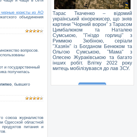
се чаще и чаще в сети
 черные юристы из АО
Тарас Ткаченко – відомий
катского объединения
український кінорежисер, що зняв
картини "Чорний ворон" з Тарасом
Цимбалюком та Наталею
Сумською, "Гніздо горлиці" з
Риммою Зюбіною, серіали
"Хазяїн" із Богданом Бенюком та
множество вопросов.
Ольгою Сумською, "Мама" з
 использованы
Олесею Жураківською та багато
інших робіт. Влітку 2022 року
от и государственный
митець мобілізувався до лав ЗСУ.
чика получилась
игипко
, бывшего
го союза журналистов
ри Одесской областной
 продуктов питания и
тов.