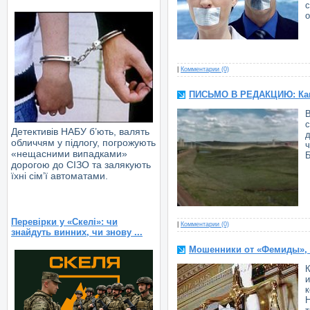
|
Комментарии (0)
ПИСЬМО В РЕДАКЦИЮ: Как
В
с
Детективів НАБУ б’ють, валять
д
обличчям у підлогу, погрожують
«нещасними випадками»
Б
дорогою до СІЗО та залякують
їхні сім’ї автоматами.
Перевірки у «Скелі»: чи
|
Комментарии (0)
знайдуть винних, чи знову ...
Мошенники от «Фемиды», 
К
к