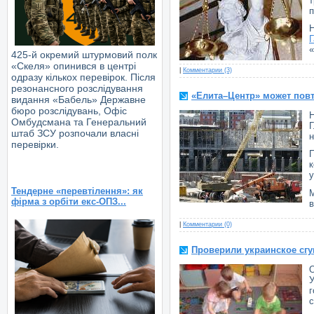
т
п
Н
Г
«
425-й окремий штурмовий полк
«Скеля» опинився в центрі
|
Комментарии (3)
одразу кількох перевірок. Після
резонансного розслідування
«Елита–Центр» может пов
видання «Бабель» Державне
бюро розслідувань, Офіс
Н
Омбудсмана та Генеральний
Г
штаб ЗСУ розпочали власні
перевірки.
П
к
у
Тендерне «перевтілення»: як
М
фірма з орбіти екс-ОПЗ...
в
|
Комментарии (0)
Проверили украинское сгу
с