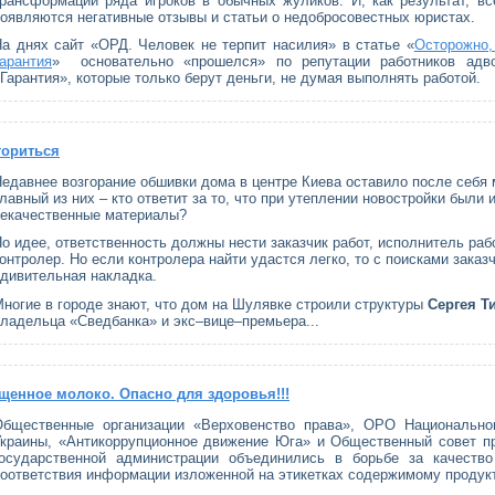
рансформации ряда игроков в обычных жуликов. И, как результат, в
оявляются негативные отзывы и статьи о недобросовестных юристах.
а днях сайт «ОРД. Человек не терпит насилия» в статье «
Осторожно,
арантия
» основательно «прошелся» по репутации работников адво
Гарантия», которые только берут деньги, не думая выполнять работой.
ториться
едавнее возгорание обшивки дома в центре Киева оставило после себя 
лавный из них – кто ответит за то, что при утеплении новостройки были
некачественные материалы?
о идее, ответственность должны нести заказчик работ, исполнитель раб
онтролер. Но если контролера найти удастся легко, то с поисками заказ
дивительная накладка.
ногие в городе знают, что дом на Шулявке строили структуры
Сергея Т
ладельца «Сведбанка» и экс–вице–премьера...
щенное молоко. Опасно для здоровья!!!
Общественные организации «Верховенство права», ОРО Национально
Украины, «Антикоррупционное движение Юга» и Общественный совет п
государственной администрации объединились в борьбе за качество
оответствия информации изложенной на этикетках содержимому продук