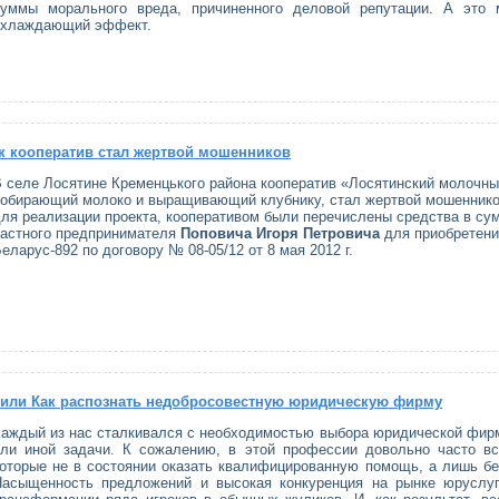
суммы морального вреда, причиненного деловой репутации. А это
охлаждающий эффект.
 кооператив стал жертвой мошенников
 селе Лосятине Кременцького района кооператив «Лосятинский молочны
обирающий молоко и выращивающий клубнику, стал жертвой мошенников
ля реализации проекта, кооперативом были перечислены средства в сум
частного предпринимателя
Поповича Игоря Петровича
для приобретени
еларус-892 по договору № 08-05/12 от 8 мая 2012 г.
или Как распознать недобросовестную юридическую фирму
аждый из нас сталкивался с необходимостью выбора юридической фир
или иной задачи. К сожалению, в этой профессии довольно часто вс
оторые не в состоянии оказать квалифицированную помощь, а лишь бер
Насыщенность предложений и высокая конкуренция на рынке юруслуг