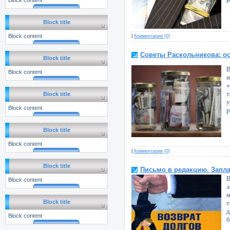
Block content
Block title
Block content
|
Комментарии (0)
Советы Раскольникова: о
Block title
В
Block content
н
«
т
Block title
у
Block content
р
Block title
Block content
|
Комментарии (0)
Block title
Письмо в редакцию. Запла
В
Block content
э
м
Block title
т
д
Block content
б