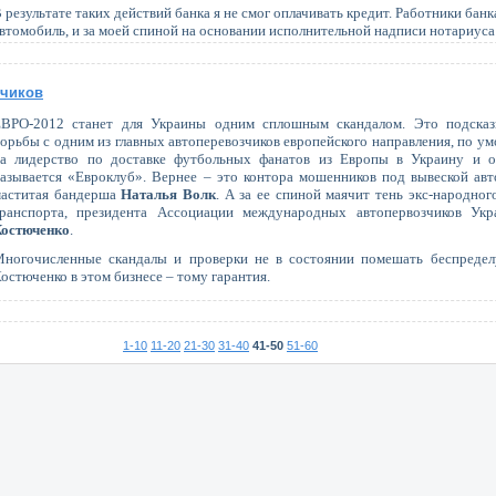
 результате таких действий банка я не смог оплачивать кредит. Работники банк
втомобиль, и за моей спиной на основании исполнительной надписи нотариуса
зчиков
ВРО-2012 станет для Украины одним сплошным скандалом. Это подсказ
орьбы с одним из главных автоперевозчиков европейского направления, по 
а лидерство по доставке футбольных фанатов из Европы в Украину и о
азывается «Евроклуб». Вернее – это контора мошенников под вывеской авто
аститая бандерша
Наталья Волк
. А за ее спиной маячит тень экс-народног
транспорта, президента Ассоциации международных автопервозчиков 
остюченко
.
ногочисленные скандалы и проверки не в состоянии помешать беспредел
остюченко в этом бизнесе – тому гарантия.
1-10
11-20
21-30
31-40
41-50
51-60