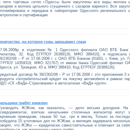
В пяти торговых сетях г.Одессы были закуплены все виды молока ц
ахаром и молока цельного сгущенного с сахаром вареного. Вся закуп
опломбирована и передана в лабораторию Одесского регионального ц
етрологии и сертификации.
ничество, на которое суды закрывают глаза
17.06.2008р. в отделении № 1 Одесского филиала ОАО ВТБ Банк (
Филатова, 32. Код ЕГРПОУ 26389126, МФО 388410), я подписала 
9/2302/08 – Р от 17.06.2008 г. с ОАО ВТБ Банком (01601, г. Киев, ул. 
ЕГРПОУ 14359319, МФО 321767) от имени банка Одесский филиал ОАО
десса, ул. Троицкая, 43 а, МФО 388410, Код ЕГРПОУ 26389126).
редитный договор № 39/2302/08 – Р от 17.06.2008 г. это приложение 3 к
родукта «потребительский кредит на покупку автомобиля в рамках па
ДО «СК «ВиДи–Страхование» в автосалонах «ВиДи–групп».
альщики грабят киевлян
Руководить ЖЭКом, как оказалось, — дело весьма доходное. На 
псевдоремонтах, взятках начальники столичных жилконтор могут 
скромным прикидкам, свыше 50 тыс. грн в месяц. Только за последн
озбудила 15 уголовных дел по ЖЭКам, а милиция задержала несколько
говорят, что ЖЭКи — юридически самостоятельные и отвечают за себ
азобраться, как жилконторы народ грабят.