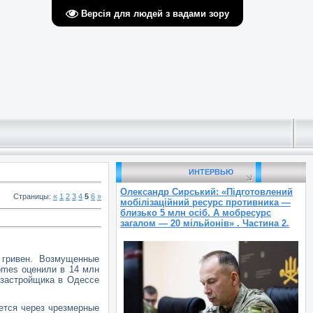
Версія для людей з вадами зору
ИНТЕРВЬЮ
Олександр Сирський: «Підготовлений
Страницы
:
«
1
2
3
4
5
6
»
мобілізаційний ресурс противника —
близько 5 млн осіб. А мобресурс
загалом — 20 мільйонів» . Частина 2.
 гривен. Возмущенные
omes оценили в 14 млн
 застройщика в Одессе
ется через чрезмерные