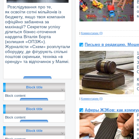
Розслідування про те,
с
як освоїти сотні мільйонів із
м
бюджету, якщо твоя компанія
офіційно забанена за
махінації? Секретом успіху
ділиться бізнес-оточення
|
Комментарии (0)
нардепа Віталія Борта
(колишня «ОПЗЖ»).
Письмо в редакцию. Мошен
Журналісти «Схем» розплутали
оборудку, де фігурують спільні
поштові скриньки, техніка «в
оренду» та відпочинок у Маямі.
3
О
К
п
Block title
О
Block content
|
Комментарии (0)
Block title
Аферы ЖЭКов: как коммун
Block content
в
Block title
р