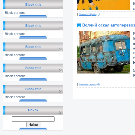
В
Block title
а
Block content
|
Комментарии (1)
Волчий оскал автоперево
Block title
Е
Block content
б
н
Block title
н
м
Block content
К
Block title
М
К
Block content
|
Комментарии (4)
Block title
Block content
Поиск