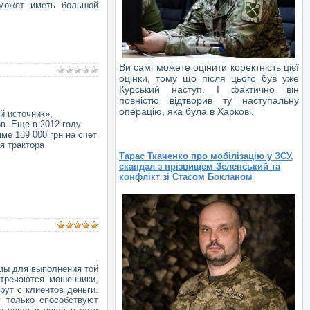
 может иметь большой
Ви самі можете оцінити коректність цієї
оцінки, тому що після цього був уже
Курський наступ. І фактично він
повністю відтворив ту наступальну
операцію, яка була в Харкові.
й источник»,
. Еще в 2012 году
ме 189 000 грн на счет
я трактора
Тарас Ткаченко про мобілізацію у ЗСУ,
скандал з прізвищем Зеленський та
конфлікт зі Стасом Бокланом
мы для выполнения той
тречаются мошенники,
ут с клиентов деньги.
 только способствуют