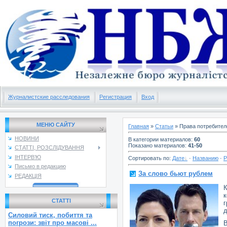
Журналистские расследования
Регистрация
Вход
МЕНЮ САЙТУ
Главная
»
Статьи
» Права потребител
НОВИНИ
В категории материалов
:
60
Показано материалов
:
41-50
СТАТТІ, РОЗСЛІДУВАННЯ
ІНТЕРВ’Ю
Сортировать по
:
Дате
·
Названию
·
Р
Письмо в редакцию
За слово бьют рублем
РЕДАКЦІЯ
к
СТАТТІ
г
д
Силовий тиск, побиття та
погрози: звіт про масові ...
В