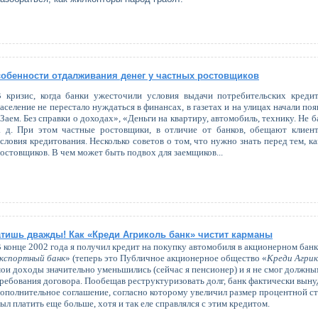
собенности отдалживания денег у частных ростовщиков
 кризис, когда банки ужесточили условия выдачи потребительских кредит
аселение не перестало нуждаться в финансах, в газетах и на улицах начали по
Заем. Без справки о доходах», «Деньги на квартиру, автомобиль, технику. Не 
. д. При этом частные ростовщики, в отличие от банков, обещают клиен
словия кредитования. Несколько советов о том, что нужно знать перед тем, ка
остовщиков. В чем может быть подвох для заемщиков...
тишь дважды! Как «Креди Агриколь банк» чистит карманы
 конце 2002 года я получил кредит на покупку автомобиля в акционерном банк
кспортный банк
» (теперь это Публичное акционерное общество «
Креди Агрик
ои доходы значительно уменьшились (сейчас я пенсионер) и я не смог должн
ребования договора. Пообещав реструктуризовать долг, банк фактически выну
ополнительное соглашение, согласно которому увеличил размер процентной ста
ыл платить еще больше, хотя и так еле справлялся с этим кредитом.