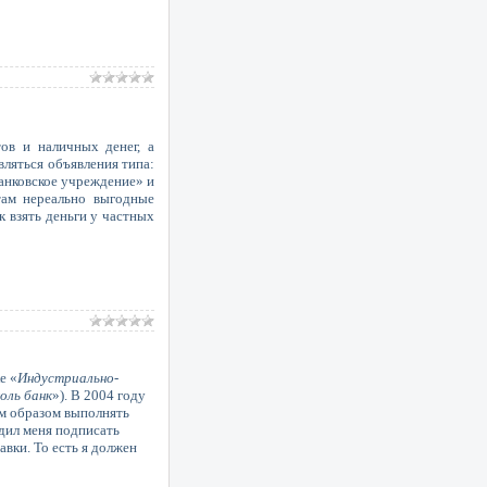
ов и наличных денег, а
являться объявления типа:
банковское учреждение» и
там нереально выгодные
к взять деньги у частных
е «
Индустриально-
оль банк
»). В 2004 году
ым образом выполнять
дил меня подписать
вки. То есть я должен