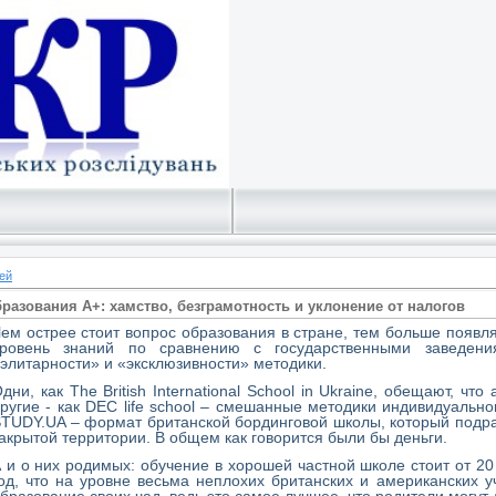
ей
азования А+: хамство, безграмотность и уклонение от налогов
ем острее стоит вопрос образования в стране, тем больше появл
уровень знаний по сравнению с государственными заведени
элитарности» и «эксклюзивности» методики.
дни, как The British International School in Ukraine, обещают, ч
ругие - как DEC life school – смешанные методики индивидуальног
TUDY.UA – формат британской бординговой школы, который подраз
акрытой территории. В общем как говорится были бы деньги.
 и о них родимых: обучение в хорошей частной школе стоит от 20 
од, что на уровне весьма неплохих британских и американских у
бразование своих чад, ведь это самое лучшее, что родители могут