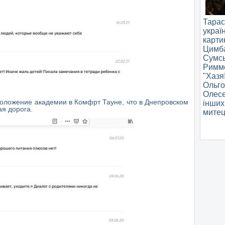
Тара
украї
карти
Цим
Сумс
Рим
"Хазя
Ольг
Олес
положение академии в Комфрт Тауне, что в Днепровском
інши
ая дорога.
митец