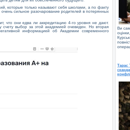
ий, которые только называют себя школами, а по факту
и очень сильное разочарование родителей в потерянных
, что они едва ли аккредитацию 4-го уровня не дают.
 счету выбор за этой академией очевиден. Но вторая
Ви сам
негативной информацией об Академии современного
оцінк
Курсь
повні
операц
Тарас 
сканда
конфлі