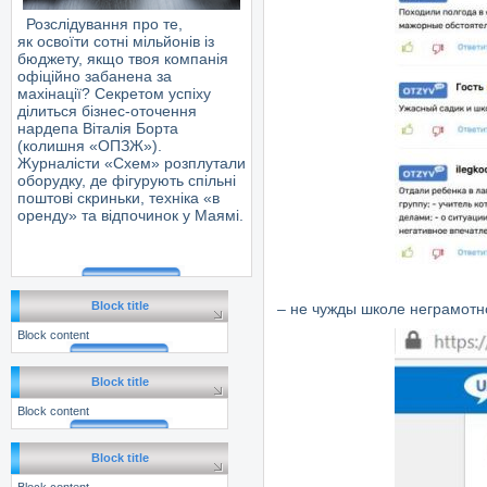
Розслідування про те,
як освоїти сотні мільйонів із
бюджету, якщо твоя компанія
офіційно забанена за
махінації? Секретом успіху
ділиться бізнес-оточення
нардепа Віталія Борта
(колишня «ОПЗЖ»).
Журналісти «Схем» розплутали
оборудку, де фігурують спільні
поштові скриньки, техніка «в
оренду» та відпочинок у Маямі.
Block title
– не чужды школе неграмотно
Block content
Block title
Block content
Block title