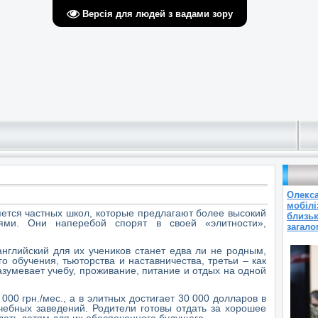
Версія для людей з вадами зору
Олекса
мобілі
яется частных школ, которые предлагают более высокий
близьк
ями. Они наперебой спорят в своей «элитности»,
загало
то английский для их учеников станет едва ли не родным,
о обучения, тьюторства и наставничества, третьи – как
умевает учебу, проживание, питание и отдых на одной
000 грн./мес., а в элитных достигает 30 000 долларов в
чебных заведений. Родители готовы отдать за хорошее
 дать детям для их обеспеченного будущего.