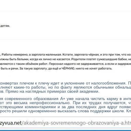
 конвертах плечом к плечу идет и уклонение от налогообложения.
лняют какие-то работы, но по факту являются обычными обнал
ов. Прямо на наглядных примерах своей академии.
ия современного образования А+ уже начала чистить карму в ин
ют это весьма непрофессионально. При их трудах получается, ч
тствующими комментариями и за два последних дня вдруг появил
просто решили одновременно высказать слова поддержки школе. Кл