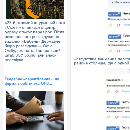
425-й окремий штурмовий полк
«Скеля» опинився в центрі
одразу кількох перевірок. Після
резонансного розслідування
видання «Бабель» Державне
бюро розслідувань, Офіс
Омбудсмана та Генеральний
штаб ЗСУ розпочали власні
–
отсутствие внимания персо
перевірки.
районе столицы, где с одной
Тендерне «перевтілення»: як
фірма з орбіти екс-ОПЗ...