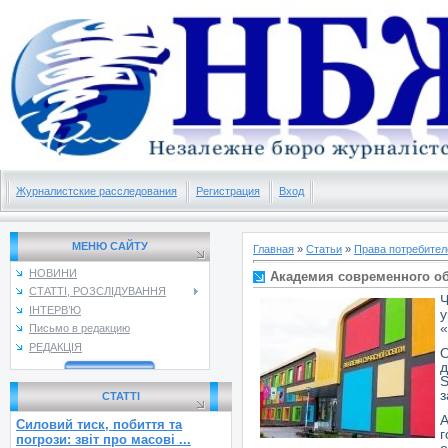
Журналистские расследования
Регистрация
Вход
МЕНЮ САЙТУ
Главная
»
Статьи
»
Права потребител
НОВИНИ
Академия современного обр
СТАТТІ, РОЗСЛІДУВАННЯ
Ч
ІНТЕРВ’Ю
«
Письмо в редакцию
РЕДАКЦІЯ
О
д
S
з
СТАТТІ
А
Силовий тиск, побиття та
г
погрози: звіт про масові ...
о