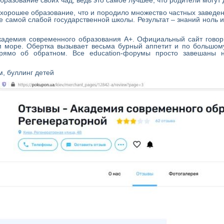
 хорошее образование, что и породило множество частных заведен
е самой слабой государственной школы. Результат – знаний ноль 
адемия современного образования А+. Официальный сайт говорит
 море. Обертка вызывает весьма бурный аппетит и по большому
прямо об обратном. Все education-форумы просто завешаны 
м, буллинг детей