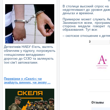
В столице высокий спрос на
недотягивают до уровня даж
деньгах и времени.
Примером может служить Ак
Занимаются всем, программ
сторона медали говорит 
образования. Тут все:
– скотское отношение к детя
Детективів НАБУ б’ють, валять
обличчям у підлогу, погрожують
«нещасними випадками»
дорогою до СІЗО та залякують
їхні сім’ї автоматами.
Перевірки у «Скелі»: чи
знайдуть винних, чи знову ...