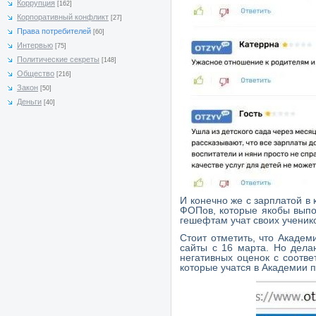
Коррупция
[162]
Корпоративный конфликт
[27]
Права потребителей
[60]
Интервью
[75]
Политические секреты
[148]
Общество
[216]
Закон
[50]
Деньги
[40]
И конечно же с зарплатой в
ФОПов, которые якобы выпо
гешефтам учат своих ученик
Стоит отметить, что Академ
сайты с 16 марта. Но дела
негативных оценок с соотве
которые учатся в Академии 