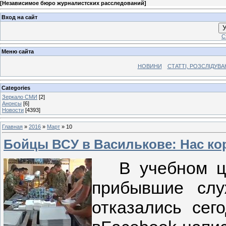
[
Независимое бюро журналистских расследований
]
Вход на сайт
У
С
Меню сайта
НОВИНИ
СТАТТІ, РОЗСЛІДУВ
Categories
Зеркало СМИ
[2]
Анонсы
[6]
Новости
[4393]
Главная
»
2016
»
Март
»
10
Бойцы ВСУ в Василькове: Нас кор
В учебном цен
прибывшие слу
отказались сег