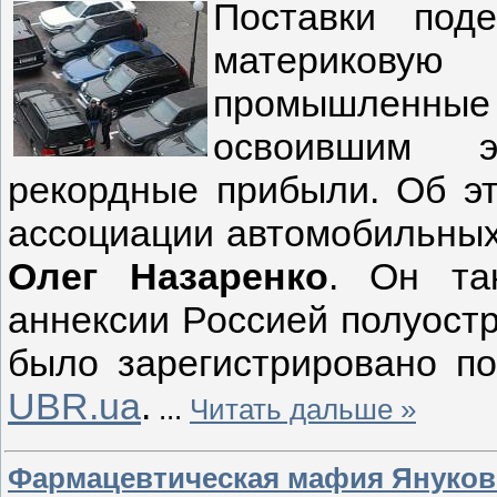
Поставки под
материковую
промышленн
освоившим э
рекордные прибыли. Об эт
ассоциации автомобильных
Олег Назаренко
. Он та
аннексии Россией полуостр
было зарегистрировано п
UBR.ua
.
...
Читать дальше »
Фармацевтическая мафия Янукови