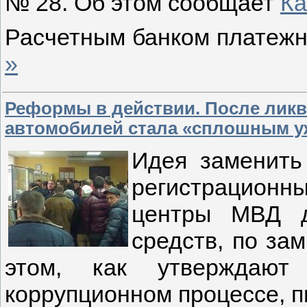
№ 28. Об этом сообщает
Ка
Расчетным банком платеж
»
Реформы в действии. После лик
автомобилей стала «сплошным у
Идея заменить
регистрацион
центры МВД д
средств, по за
этом, как утверждают
коррупционном процессе, 