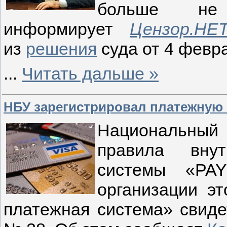
больше н
информирует
Цензор.НЕ
из
решения
суда от 4 февра
...
Читать дальше »
НБУ зарегистрировал платежную 
Национальны
правила внут
системы «PA
организации э
платежная система» свиде