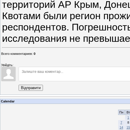
территорий АР Крым, Донец
Квотами были регион прожи
респондентов. Погрешност
исследования не превышает
Всего комментариев
:
0
Увійдіть:
Відправити
Calendar
Пн
Вт
1
7
8
14
15