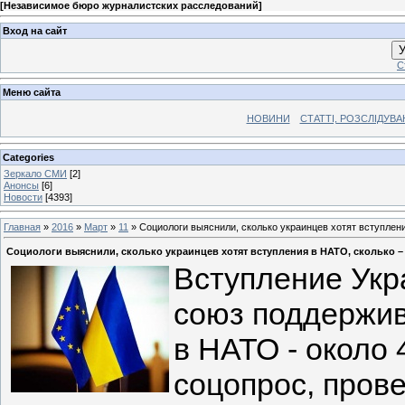
[
Независимое бюро журналистских расследований
]
Вход на сайт
У
С
Меню сайта
НОВИНИ
СТАТТІ, РОЗСЛІДУВ
Categories
Зеркало СМИ
[2]
Анонсы
[6]
Новости
[4393]
Главная
»
2016
»
Март
»
11
» Социологи выяснили, сколько украинцев хотят вступлен
Социологи выяснили, сколько украинцев хотят вступления в НАТО, сколько –
Вступление Укр
союз поддержив
в НАТО - около
соцопрос, пров