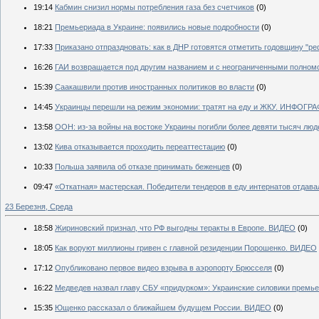
19:14
Кабмин снизил нормы потребления газа без счетчиков
(0)
18:21
Премьериада в Украине: появились новые подробности
(0)
17:33
Приказано отпраздновать: как в ДНР готовятся отметить годовщину "р
16:26
ГАИ возвращается под другим названием и с неограниченными полном
15:39
Саакашвили против иностранных политиков во власти
(0)
14:45
Украинцы перешли на режим экономии: тратят на еду и ЖКУ. ИНФОГР
13:58
ООН: из-за войны на востоке Украины погибли более девяти тысяч люд
13:02
Кива отказывается проходить переаттестацию
(0)
10:33
Польша заявила об отказе принимать беженцев
(0)
09:47
«Откатная» мастерская. Победители тендеров в еду интернатов отдав
23 Березня, Среда
18:58
Жириновский признал, что РФ выгодны теракты в Европе. ВИДЕО
(0)
18:05
Как воруют миллионы гривен с главной резиденции Порошенко. ВИДЕО
17:12
Опубликовано первое видео взрыва в аэропорту Брюсселя
(0)
16:22
Медведев назвал главу СБУ «придурком»: Украинские силовики премье
15:35
Ющенко рассказал о ближайшем будущем России. ВИДЕО
(0)