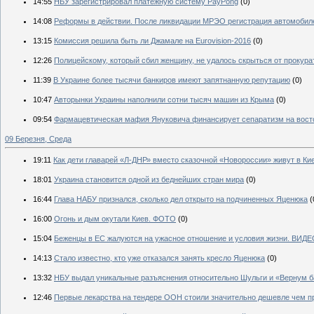
14:55
НБУ зарегистрировал платежную систему PayPong
(0)
14:08
Реформы в действии. После ликвидации МРЭО регистрация автомоби
13:15
Комиссия решила быть ли Джамале на Eurovision-2016
(0)
12:26
Полицейскому, который сбил женщину, не удалось скрыться от прокур
11:39
В Украине более тысячи банкиров имеют запятнанную репутацию
(0)
10:47
Авторынки Украины наполнили сотни тысяч машин из Крыма
(0)
09:54
Фармацевтическая мафия Януковича финансирует сепаратизм на вост
09 Березня, Среда
19:11
Как дети главарей «Л-ДНР» вместо сказочной «Новороссии» живут в К
18:01
Украина становится одной из беднейших стран мира
(0)
16:44
Глава НАБУ признался, сколько дел открыто на подчиненных Яценюка
(
16:00
Огонь и дым окутали Киев. ФОТО
(0)
15:04
Беженцы в ЕС жалуются на ужасное отношение и условия жизни. ВИД
14:13
Стало известно, кто уже отказался занять кресло Яценюка
(0)
13:32
НБУ выдал уникальные разъяснения относительно Шульги и «Вернум б
12:46
Первые лекарства на тендере ООН стоили значительно дешевле чем п