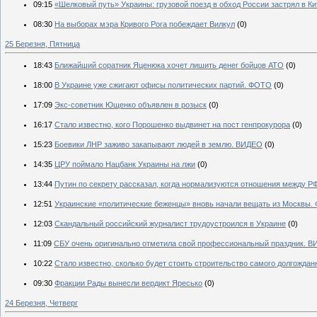
09:15
«Шелковый путь» Украины: грузовой поезд в обход России застрял в Ки
08:30
На выборах мэра Кривого Рога побеждает Вилкул
(0)
25 Березня, Пятница
18:43
Ближайший соратник Яценюка хочет лишить денег бойцов АТО
(0)
18:00
В Украине уже сжигают офисы политических партий. ФОТО
(0)
17:09
Экс-советник Ющенко объявлен в розыск
(0)
16:17
Стало известно, кого Порошенко выдвинет на пост генпрокурора
(0)
15:23
Боевики ЛНР заживо закапывают людей в землю. ВИДЕО
(0)
14:35
ЦРУ поймало Нацбанк Украины на лжи
(0)
13:44
Путин по секрету рассказал, когда нормализуются отношения между Р
12:51
Украинские «политические беженцы» вновь начали вещать из Москвы
12:03
Скандальный российский журналист трудоустроился в Украине
(0)
11:09
СБУ очень оригинально отметила свой профессиональный праздник. 
10:22
Стало известно, сколько будет стоить строительство самого долгожда
09:30
Фракции Рады вынесли вердикт Яресько
(0)
24 Березня, Четверг