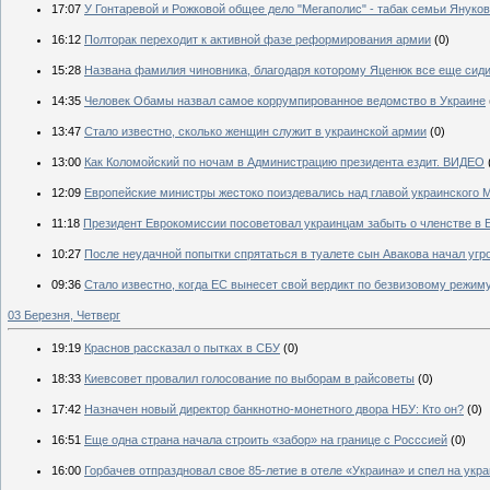
17:07
У Гонтаревой и Рожковой общее дело "Мегаполис" - табак семьи Януко
16:12
Полторак переходит к активной фазе реформирования армии
(0)
15:28
Названа фамилия чиновника, благодаря которому Яценюк все еще сиди
14:35
Человек Обамы назвал самое коррумпированное ведомство в Украине
13:47
Стало известно, сколько женщин служит в украинской армии
(0)
13:00
Как Коломойский по ночам в Администрацию президента ездит. ВИДЕО
12:09
Европейские министры жестоко поиздевались над главой украинского
11:18
Президент Еврокомиссии посоветовал украинцам забыть о членстве в 
10:27
После неудачной попытки спрятаться в туалете сын Авакова начал уг
09:36
Стало известно, когда ЕС вынесет свой вердикт по безвизовому режим
03 Березня, Четверг
19:19
Краснов рассказал о пытках в СБУ
(0)
18:33
Киевсовет провалил голосование по выборам в райсоветы
(0)
17:42
Назначен новый директор банкнотно-монетного двора НБУ: Кто он?
(0)
16:51
Еще одна страна начала строить «забор» на границе с Росссией
(0)
16:00
Горбачев отпраздновал свое 85-летие в отеле «Украина» и спел на ук