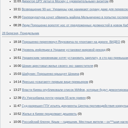
11:03
Директор ЦРУ летал в Москву с «доверительным» визитом
(0)
10:11
Возвращение 90-ых: Украинцы уже нанимают охрану даже для перевозки
09:20
Генпрокуратура хочет обвинить майора Мельниченко в попытке госпер
08:28
Люди Порошенко воротят нос от предложенных должностей в новом Ка
28 Березня, Понедельник
18:18
Порошенко переплюнул Януковича по «понтам» на дороге. ВИДЕО
(0)
17:44
Уровень инфляции в Украине установил мировой рекорд
(0)
16:51
Украинским чиновникам хотят установить зарплату, в сто раз превыш
16:00
Шокин арестовал жилье своего экс-заместителя
(0)
15:03
Шабунин: Порошенко крышует Шокина
(0)
14:14
Яресько «сватают» первым вице-премьером
(0)
13:27
Власти Киева опубликовали список МАФов, которые будут демонтиров
12:39
Из Укргазбанка почти украли 55 млн гривен
(0)
11:47
Суд разрешил ГПУ изъять документы Центра противодействия коррупц
10:52
Жилье в Киеве продолжает дешеветь
(0)
10:05
Российский блогер: Крым – гадюшник. Местные жители – ох***шая нагл