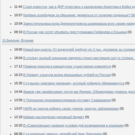
11:44
Стало известно, как в ДНР отнеслись к назначению Ахметова и Бойко 
10:57
Корбана освободили за обещание: держаться от политики подальше? 
10:04
Заместительница мэра Днепропетровска шокировала всех своим нар
09:15
В России уже хотят объявить преступниками Горбачева и Ельцина
(0)
15 Березня, Вторник
19:00
Новый вид рэкета: От водителей требуют по 3 тыс. долларов за сохра
18:04
В стельку пьяный помощник нардепа строил настоящее шоу в столице
17:12
Правила проезда в маршрутках существенно изменятся
(0)
16:23
В Украину хлынула волна фальшивых рублей из России
(0)
15:35
Суд вынес приговор чиновнику, который «обидел» Абромавичуса
(0)
14:44
Аваков уже зарабатывает почти как Яценюк. Обнародован уровень дох
13:59
У Порошенко прокомментировали отставку Саакашвили
(0)
13:07
НАПК не смогла избрать своих членов, конкурс заблокирован
(0)
12:18
Кабмин распределил дорожный бюджет
(0)
10:20
В «Самопомощи» назвали условия для возвращения в коалицию
(0)
09:30
Суд разрешил закрыть латвийский банк Левочкина
(0)