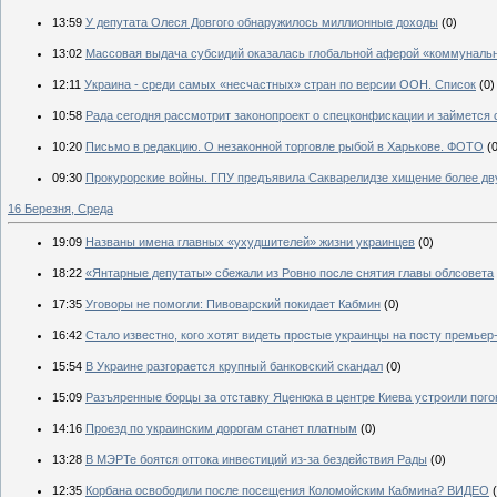
13:59
У депутата Олеся Довгого обнаружилось миллионные доходы
(0)
13:02
Массовая выдача субсидий оказалась глобальной аферой «коммуналь
12:11
Украина - среди самых «несчастных» стран по версии ООН. Список
(0)
10:58
Рада сегодня рассмотрит законопроект о спецконфискации и займется
10:20
Письмо в редакцию. О незаконной торговле рыбой в Харькове. ФОТО
(
09:30
Прокурорские войны. ГПУ предъявила Сакварелидзе хищение более дв
16 Березня, Среда
19:09
Названы имена главных «ухудшителей» жизни украинцев
(0)
18:22
«Янтарные депутаты» сбежали из Ровно после снятия главы облсовета
17:35
Уговоры не помогли: Пивоварский покидает Кабмин
(0)
16:42
Стало известно, кого хотят видеть простые украинцы на посту премье
15:54
В Украине разгорается крупный банковский скандал
(0)
15:09
Разъяренные борцы за отставку Яценюка в центре Киева устроили пого
14:16
Проезд по украинским дорогам станет платным
(0)
13:28
В МЭРТе боятся оттока инвестиций из-за бездействия Рады
(0)
12:35
Корбана освободили после посещения Коломойским Кабмина? ВИДЕО