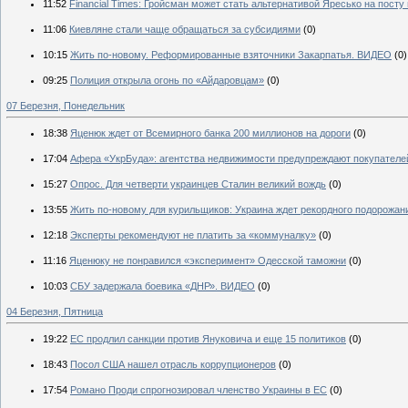
11:52
Financial Times: Гройсман может стать альтернативой Яресько на посту
11:06
Киевляне стали чаще обращаться за субсидиями
(0)
10:15
Жить по-новому. Реформированные взяточники Закарпатья. ВИДЕО
(0)
09:25
Полиция открыла огонь по «Айдаровцам»
(0)
07 Березня, Понедельник
18:38
Яценюк ждет от Всемирного банка 200 миллионов на дороги
(0)
17:04
Афера «УкрБуда»: агентства недвижимости предупреждают покупателе
15:27
Опрос. Для четверти украинцев Сталин великий вождь
(0)
13:55
Жить по-новому для курильщиков: Украина ждет рекордного подорожан
12:18
Эксперты рекомендуют не платить за «коммуналку»
(0)
11:16
Яценюку не понравился «эксперимент» Одесской таможни
(0)
10:03
СБУ задержала боевика «ДНР». ВИДЕО
(0)
04 Березня, Пятница
19:22
ЕС продлил санкции против Януковича и еще 15 политиков
(0)
18:43
Посол США нашел отрасль коррупционеров
(0)
17:54
Романо Проди спрогнозировал членство Украины в ЕС
(0)