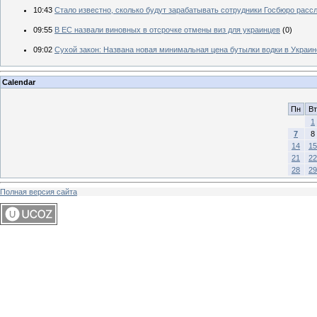
10:43
Стало известно, сколько будут зарабатывать сотрудники Госбюро расс
09:55
В ЕС назвали виновных в отсрочке отмены виз для украинцев
(0)
09:02
Сухой закон: Названа новая минимальная цена бутылки водки в Украин
Calendar
Пн
Вт
1
7
8
14
15
21
22
28
29
Полная версия сайта