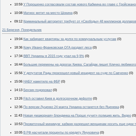
10:59
У Порошенко согласовали состав нового Кабмина во главе с Гройсман
10:08
Матиос метит на место Шокина
(0)
09:12
Криминальный авторитет требует от «Свободы» 48 миллионов долларо
21 Березня, Понедельник
19:04
Как забирают квартиры за долги по коммунальным услугам
(0)
18:36
Кому Ивано-Франковская ОГА раздает леса
(0)
17:34
ВВП Украины в 2015 году упал на 9,9%
(0)
16:44
Большие перемены на дорогах Киева: Сагайдак лишит Кличко любимого
15:56
У депутатов Рады произошел новый инцидент на суде по Савченко
(0)
15:06
НАБУ наметило на ФБР
(0)
14:13
Бензин подорожал
(0)
13:26
Fitch оставил Киев в долгосрочном дефолте
(0)
12:36
По версии Луценко 24 марта Украина останется без Яценюка
(0)
11:43
Новая «мажорная» блондинка на Порше «учит» полицию жить. Видео
(0
10:53
Прожиточный минимум: кабмин разрешил женщинам носить еще одни 
10:05
В РФ насчитали проценты по кредиту Януковича
(0)