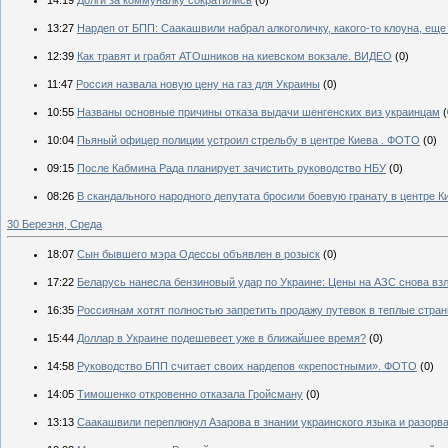
14:19
Долги за коммуналку сократились
(0)
13:27
Нардеп от БПП: Саакашвили набрал алкоголичку, какого-то клоуна, ещ
12:39
Как травят и грабят АТОшников на киевском вокзале. ВИДЕО
(0)
11:47
Россия назвала новую цену на газ для Украины
(0)
10:55
Названы основные причины отказа выдачи шенгенских виз украинцам
(
10:04
Пьяный офицер полиции устроил стрельбу в центре Киева . ФОТО
(0)
09:15
После Кабмина Рада планирует зачистить руководство НБУ
(0)
08:26
В скандального народного депутата бросили боевую гранату в центре 
30 Березня, Среда
18:07
Сын бывшего мэра Одессы объявлен в розыск
(0)
17:22
Беларусь нанесла бензиновый удар по Украине: Цены на АЗС снова вз
16:35
Россиянам хотят полностью запретить продажу путевок в теплые стра
15:44
Доллар в Украине подешевеет уже в ближайшее время?
(0)
14:58
Руководство БПП считает своих нардепов «крепостными». ФОТО
(0)
14:05
Тимошенко откровенно отказала Гройсману
(0)
13:13
Саакашвили переплюнул Азарова в знании украинского языка и разорв