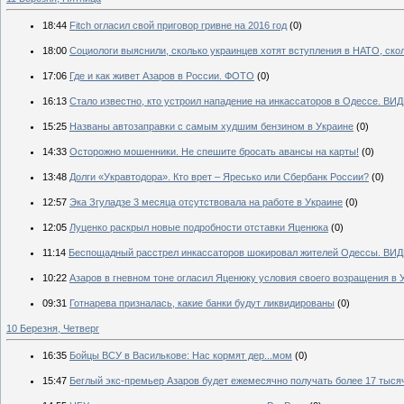
18:44
Fitch огласил свой приговор гривне на 2016 год
(0)
18:00
Социологи выяснили, сколько украинцев хотят вступления в НАТО, ско
17:06
Где и как живет Азаров в России. ФОТО
(0)
16:13
Стало известно, кто устроил нападение на инкассаторов в Одессе. ВИ
15:25
Названы автозаправки с самым худшим бензином в Украине
(0)
14:33
Осторожно мошенники. Не спешите бросать авансы на карты!
(0)
13:48
Долги «Укравтодора». Кто врет – Яресько или Сбербанк России?
(0)
12:57
Эка Згуладзе 3 месяца отсутствовала на работе в Украине
(0)
12:05
Луценко раскрыл новые подробности отставки Яценюка
(0)
11:14
Беспощадный расстрел инкассаторов шокировал жителей Одессы. ВИ
10:22
Азаров в гневном тоне огласил Яценюку условия своего возращения в 
09:31
Готнарева призналась, какие банки будут ликвидированы
(0)
10 Березня, Четверг
16:35
Бойцы ВСУ в Василькове: Нас кормят дер...мом
(0)
15:47
Беглый экс-премьер Азаров будет ежемесячно получать более 17 тыся