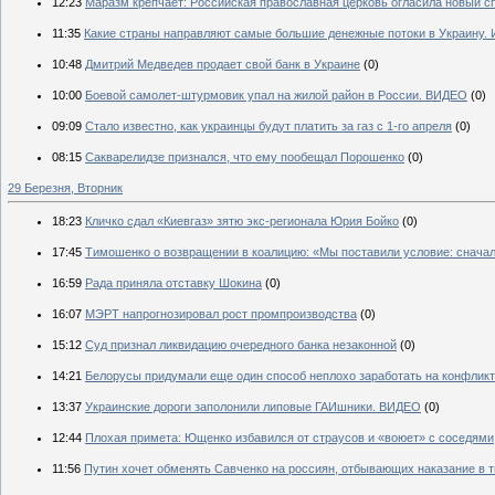
12:23
Маразм крепчает: Российская православная церковь огласила новый с
11:35
Какие страны направляют самые большие денежные потоки в Украину.
10:48
Дмитрий Медведев продает свой банк в Украине
(0)
10:00
Боевой самолет-штурмовик упал на жилой район в России. ВИДЕО
(0)
09:09
Стало известно, как украинцы будут платить за газ с 1-го апреля
(0)
08:15
Сакварелидзе признался, что ему пообещал Порошенко
(0)
29 Березня, Вторник
18:23
Кличко сдал «Киевгаз» зятю экс-регионала Юрия Бойко
(0)
17:45
Тимошенко о возвращении в коалицию: «Мы поставили условие: снача
16:59
Рада приняла отставку Шокина
(0)
16:07
МЭРТ напрогнозировал рост промпроизводства
(0)
15:12
Суд признал ликвидацию очередного банка незаконной
(0)
14:21
Белорусы придумали еще один способ неплохо заработать на конфликт
13:37
Украинские дороги заполонили липовые ГАИшники. ВИДЕО
(0)
12:44
Плохая примета: Ющенко избавился от страусов и «воюет» с соседями
11:56
Путин хочет обменять Савченко на россиян, отбывающих наказание в