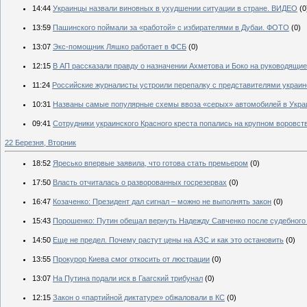
14:44
Украинцы назвали виновных в ухудшении ситуации в стране. ВИДЕО
(0
13:59
Пашинского поймали за «работой» с избирателями в Дубаи. ФОТО
(0)
13:07
Экс-помощник Ляшко работает в ФСБ
(0)
12:15
В АП рассказали правду о назначении Ахметова и Боко на руководящи
11:24
Российские журналисты устроили перепалку с представителями укра
10:31
Названы самые популярные схемы ввоза «серых» автомобилей в Укра
09:41
Сотрудники украинского Красного креста попались на крупном воровст
22 Березня, Вторник
18:52
Яресько впервые заявила, что готова стать премьером
(0)
17:50
Власть отчиталась о разворованных госрезервах
(0)
16:47
Козаченко: Президент дал сигнал – можно не выполнять закон
(0)
15:43
Порошенко: Путин обещал вернуть Надежду Савченко после судебного
14:50
Еще не предел. Почему растут цены на АЗС и как это остановить
(0)
13:55
Прокурор Киева смог откосить от люстрации
(0)
13:07
На Путина подали иск в Гаагский трибунал
(0)
12:15
Закон о «партийной диктатуре» обжаловали в КС
(0)