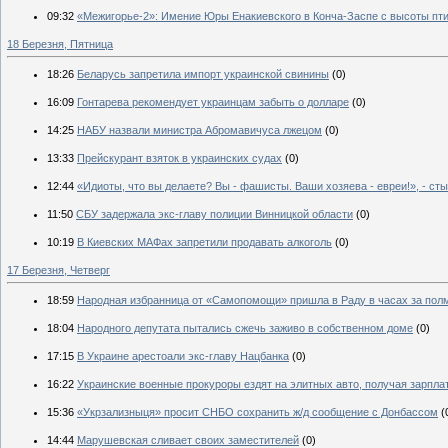
09:32
«Межигорье-2»: Имение Юры Енакиевского в Конча-Заспе с высоты пт
18 Березня, Пятница
18:26
Беларусь запретила импорт украинской свинины
(0)
16:09
Гонтарева рекомендует украинцам забыть о долларе
(0)
14:25
НАБУ назвали министра Абромавичуса лжецом
(0)
13:33
Прейскурант взяток в украинских судах
(0)
12:44
«Идиоты, что вы делаете? Вы - фашисты. Ваши хозяева - евреи!», - 
11:50
СБУ задержала экс-главу полиции Винницкой области
(0)
10:19
В Киевских МАФах запретили продавать алкоголь
(0)
17 Березня, Четверг
18:59
Народная избранница от «Самопомощи» пришла в Раду в часах за по
18:04
Народного депутата пытались сжечь заживо в собственном доме
(0)
17:15
В Украине арестоали экс-главу Нацбанка
(0)
16:22
Украинские военные прокуроры ездят на элитных авто, получая зарпл
15:36
«Укрзализныця» просит СНБО сохранить ж/д сообщение с Донбассом
(
14:44
Марушевская сливает своих заместителей
(0)