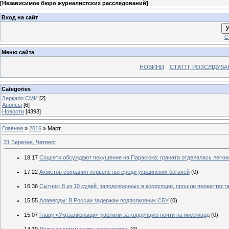
[
Независимое бюро журналистских расследований
]
Вход на сайт
У
С
Меню сайта
НОВИНИ
СТАТТІ, РОЗСЛІДУВ
Categories
Зеркало СМИ
[2]
Анонсы
[6]
Новости
[4393]
Главная
»
2016
»
Март
31 Березня, Четверг
18:17
Соцсети обсуждают покушение на Парасюка: граната отделалась легки
17:22
Ахметов сохранил первенство среди украинских богачей
(0)
16:36
Сытник: 8 из 10 судей, заподозренных в коррупции, прошли переаттест
15:55
Алаверды: В России задержан подполковник СБУ
(0)
15:07
Главу «Укрзализныци» уволили за коррупцию почти на миллиард
(0)