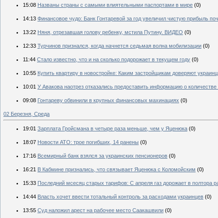
15:08
Названы страны с самыми влиятельными паспортами в мире
(0)
14:13
Финансовое чудо: Банк Гонтаревой за год увеличил чистую прибыль поч
13:22
Няня, отрезавшая голову ребенку, мстила Путину. ВИДЕО
(0)
12:33
Турчинов признался, когда начнется седьмая волна мобилизации
(0)
11:44
Стало известно, что и на сколько подорожает в текущем году
(0)
10:55
Купить квартиру в новостройке: Каким застройщикам доверяют украин
10:01
У Авакова наотрез отказались предоставить информацию о количестве
09:08
Гонтареву обвинили в крупных финансовых махинациях
(0)
02 Березня, Среда
19:01
Зарплата Гройсмана в четыре раза меньше, чем у Яценюка
(0)
18:07
Новости АТО: трое погибших, 14 ранены
(0)
17:16
Всемирный банк взялся за украинских пенсионеров
(0)
16:21
В Кабмине признались, что связывает Яценюка с Коломойским
(0)
15:33
Последний мсесяц старых тарифов: С апреля газ дорожает в полтора р
14:44
Власть хочет ввести тотальный контроль за расходами украинцев
(0)
13:55
Суд наложил арест на рабочее место Саакашвили
(0)