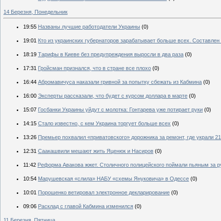
14 Березня, Понедельник
19:55
Названы лучшие работодатели Украины
(0)
19:01
Кто из украинских губернаторов зарабатывает больше всех. Составлен 
18:19
Тарифы в Киеве без предупреждения выросли в два раза
(0)
17:31
Гройсман признался, что в стране все плохо
(0)
16:44
Абромавичуса наказали гривной за попытку сбежать из Кабмина
(0)
16:00
Эксперты рассказали, что будет с курсом доллара в марте
(0)
15:07
Госбанки Украины уйдут с молотка: Гонтарева уже потирает руки
(0)
14:15
Стало известно, с кем Украина торгует больше всех
(0)
13:26
Премьер похвалил «приватовского» дорожника за ремонт, где украли 2
12:31
Саакашвили мешают жить Яценюк и Насиров
(0)
11:42
Реформа Авакова жжет. Столичного полицейского поймали пьяным за 
10:54
Марушевская «слила» НАБУ «схемы Януковича» в Одессе
(0)
10:01
Порошенко ветировал электронное декларирование
(0)
09:06
Расклад с главой Кабмина изменился
(0)
11 Березня, Пятница