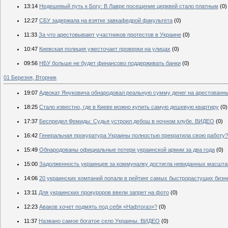
13:14
Недешевый путь к Богу: В Лавре посещение церквей стало платным
(0)
12:27
СБУ задержала на взятке завкафедрой факультета
(0)
11:33
За что арестовывают участников протестов в Украине
(0)
10:47
Киевская полиция ужесточает проверки на улицах
(0)
09:56
НБУ больше не будет финансово поддерживать банки
(0)
01 Березня, Вторник
19:07
Адвокат Януковича обнародовал реальную сумму денег на арестованны
18:25
Стало известно, где в Киеве можно купить самую дешевую квартиру
(0)
17:37
Беспредел Фемиды: Судья устроил дебош в ночном клубе. ВИДЕО
(0)
16:42
Генеральная прокуратура Украины полностью прекратила свою работу?
15:49
Обнародованы официальные потери украинской армии за два года
(0)
15:00
Задолженность украинцев за коммуналку достигла невиданных масшта
14:06
20 украинских компаний попали в рейтинг самых быстрорастущих бизн
13:11
Для украинских прокуроров ввели запрет на фото
(0)
12:23
Аваков хочет подмять под себя «Нафтогаз»?
(0)
11:37
Названо самое богатое село Украины. ВИДЕО
(0)